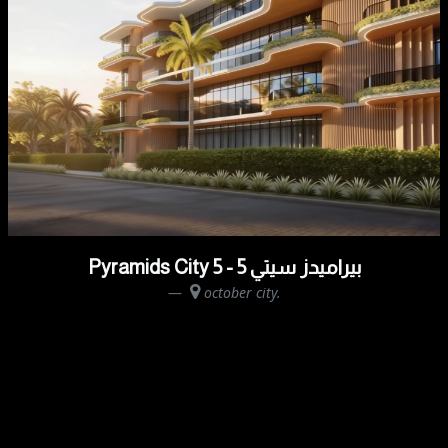
Pyramids City 5 - بيراميدز سيتي 5
october city.